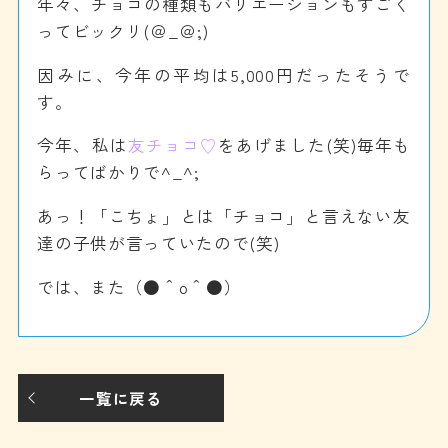
年々、チョコの種類もバリエーションもすごく
ってビックリ(＠_＠;)
因みに、今年の平均は5,000円だったそうで
す。
今年、私は
友チョコ♡
をあげました(笑)毎年も
らってばかりで^_^;
あっ！「こちょ」とは「チョコ」と言えない友
達の子供が言っていたので(笑)
では、また（●＾o＾●）
一覧に戻る