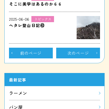
そこに美学はあるのか６６
2025-06-06
トピックス
ヘタレ登山日記㊸
前のページ
次のページ
最新記事
ラーメン
パン屋